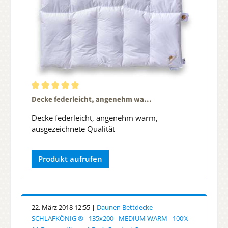
Durchschnittliche Bewertung von 5 von 5 Sternen
Decke federleicht, angenehm wa...
Decke federleicht, angenehm warm,
ausgezeichnete Qualität
Produkt aufrufen
22. März 2018 12:55 |
Daunen Bettdecke
SCHLAFKÖNIG ® - 135x200 - MEDIUM WARM - 100%