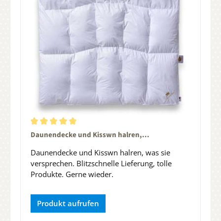
Durchschnittliche Bewertung von 5 von 5 Sternen
Daunendecke und Kisswn halren,...
Daunendecke und Kisswn halren, was sie
versprechen. Blitzschnelle Lieferung, tolle
Produkte. Gerne wieder.
Produkt aufrufen