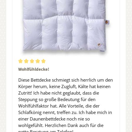
Durchschnittliche Bewertung von 5 von 5 Sternen
Wohlfühldecke!
Diese Bettdecke schmiegt sich herrlich um den
Körper herum, keine Zugluft, Kälte hat keinen
Zutritt! Ich habe nicht geglaubt, dass die
Steppung so große Bedeutung für den
Wohlfühlfaktor hat. Alle Vorteile, die der
Schlafkönig nennt, treffen zu. Ich habe mich in
einer Daunenbettdecke noch nie so
wohlgefühlt. Herzlichen Dank auch für die
nette Beratung am Telefon!