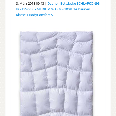
3. März 2018 09:43 |
Daunen Bettdecke SCHLAFKÖNIG
® - 135x200 - MEDIUM WARM - 100% 1A Daunen
Klasse 1 BodyComfort-S