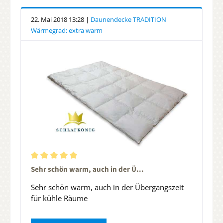
22. Mai 2018 13:28 |
Daunendecke TRADITION
Wärmegrad: extra warm
Durchschnittliche Bewertung von 5 von 5 Sternen
Sehr schön warm, auch in der Ü...
Sehr schön warm, auch in der Übergangszeit
für kühle Räume