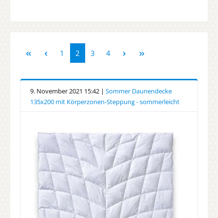
Seite
Seite
Seite
Seite
1
2
3
4
9. November 2021 15:42 |
Sommer Daunendecke
135x200 mit Körperzonen-Steppung - sommerleicht