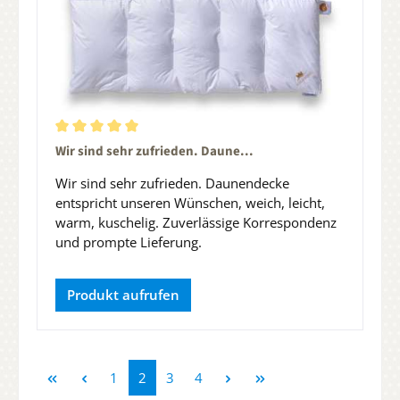
Durchschnittliche Bewertung von 5 von 5 Sternen
Wir sind sehr zufrieden. Daune...
Wir sind sehr zufrieden. Daunendecke
entspricht unseren Wünschen, weich, leicht,
warm, kuschelig. Zuverlässige Korrespondenz
und prompte Lieferung.
Produkt aufrufen
Seite
Seite
Seite
Seite
1
2
3
4