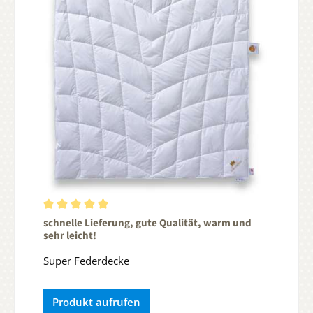
Durchschnittliche Bewertung von 5 von 5 Sternen
schnelle Lieferung, gute Qualität, warm und
sehr leicht!
Super Federdecke
Produkt aufrufen