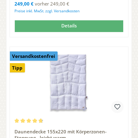
Regulärer Preis:
249,00 €
vorher 249,00 €
Preise inkl. MwSt. zzgl. Versandkosten
Details
Versandkostenfrei
Tipp
Durchschnittliche Bewertung von 4.83 von 5 Sternen
Daunendecke 155x220 mit Körperzonen-
Steppung - leicht warm