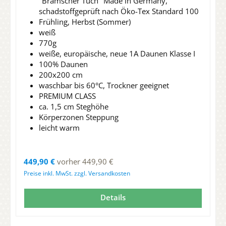
"Bramscher Tuch" Made in Germany,
schadstoffgeprüft nach Öko-Tex Standard 100
Frühling, Herbst (Sommer)
weiß
770g
weiße, europäische, neue 1A Daunen Klasse I
100% Daunen
200x200 cm
waschbar bis 60°C, Trockner geeignet
PREMIUM CLASS
ca. 1,5 cm Steghöhe
Körperzonen Steppung
leicht warm
Regulärer Preis:
449,90 €
vorher 449,90 €
Preise inkl. MwSt. zzgl. Versandkosten
Details