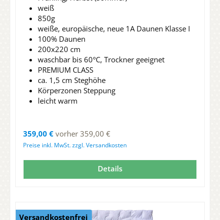
weiß
850g
weiße, europäische, neue 1A Daunen Klasse I
100% Daunen
200x220 cm
waschbar bis 60°C, Trockner geeignet
PREMIUM CLASS
ca. 1,5 cm Steghöhe
Körperzonen Steppung
leicht warm
Regulärer Preis:
359,00 €
vorher 359,00 €
Preise inkl. MwSt. zzgl. Versandkosten
Details
Versandkostenfrei