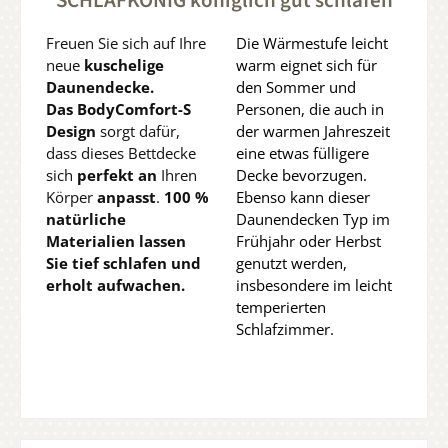
SCHLAFKÖNIG königlich gut schlafen
Freuen Sie sich auf Ihre
Die Wärmestufe leicht
neue
kuschelige
warm eignet sich für
Daunendecke.
den Sommer und
Das
BodyComfort-S
Personen, die auch in
Design
sorgt dafür,
der warmen Jahreszeit
dass dieses Bettdecke
eine etwas fülligere
sich
perfekt an
Ihren
Decke bevorzugen.
Körper
anpasst
.
100 %
Ebenso kann dieser
natürliche
Daunendecken Typ im
Materialien lassen
Frühjahr oder Herbst
Sie tief schlafen und
genutzt werden,
erholt aufwachen.
insbesondere im leicht
temperierten
Schlafzimmer.