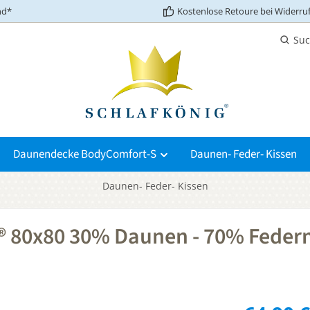
nd*
Kostenlose Retoure bei Widerruf
Su
Daunendecke BodyComfort-S
Daunen- Feder- Kissen
Daunen- Feder- Kissen
 80x80 30% Daunen - 70% Feder