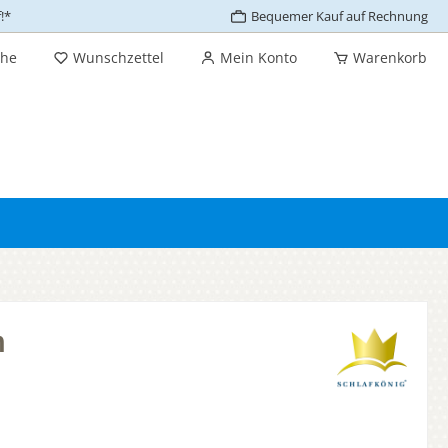
!*
Bequemer Kauf auf Rechnung
che
Wunschzettel
Mein Konto
Warenkorb
n