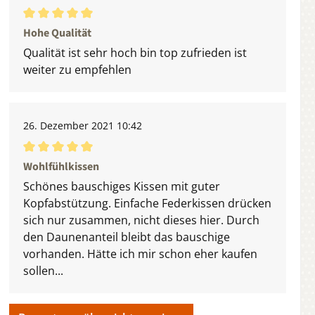
Durchschnittliche Bewertung von 5 von 5 Sternen
Hohe Qualität
Qualität ist sehr hoch bin top zufrieden ist
weiter zu empfehlen
26. Dezember 2021 10:42
Durchschnittliche Bewertung von 5 von 5 Sternen
Wohlfühlkissen
Schönes bauschiges Kissen mit guter
Kopfabstützung. Einfache Federkissen drücken
sich nur zusammen, nicht dieses hier. Durch
den Daunenanteil bleibt das bauschige
vorhanden. Hätte ich mir schon eher kaufen
sollen...