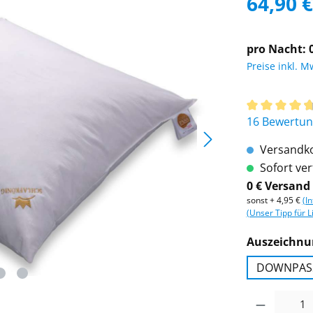
64,90 €
pro Nacht: 0
Preise inkl. M
Durchschnitt
16 Bewertu
Versandko
Sofort verf
0 € Versand
sonst + 4,95 €
(I
(Unser Tipp für L
Auszeichnu
DOWNPAS
Produkt Anzah