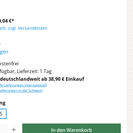
,04 €*
wSt. zzgl. Versandkosten
liche Bewertung von 4.63 von 5 Sternen
ngen
stenfrei
ügbar, Lieferzeit: 1 Tag
 deutschlandweit ab 38,90 € Einkauf
nfo Lieferungen International)
ieferungen in die Schweiz)
auswählen
ng
S
l: Gib den gewünschten Wert ein oder benutze die Schaltflächen 
In den Warenkorb