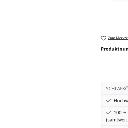
Zum Merkzet
Produktnu
SCHLAFKÖN
Hochwe
100 % 
(samtweic