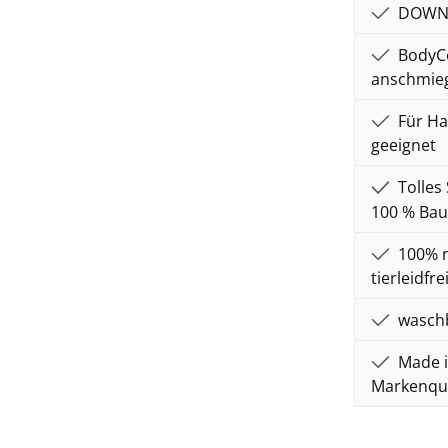
DOWNPA
BodyCo
anschmieg
Für Ha
geeignet
Tolles 
100 % Ba
100% n
tierleidfr
waschb
Made i
Markenqua