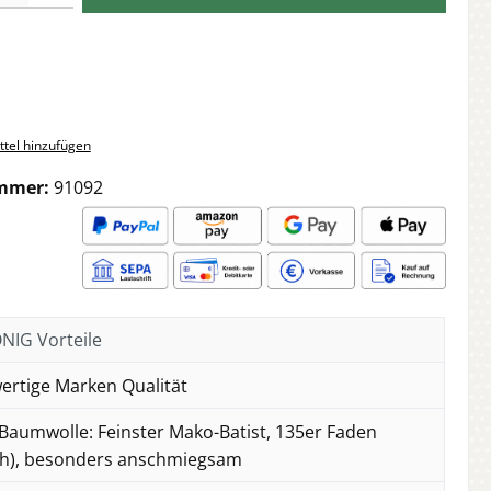
tel hinzufügen
mmer:
91092
IG Vorteile
rtige Marken Qualität
Baumwolle: Feinster Mako-Batist, 135er Faden
h), besonders anschmiegsam