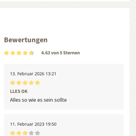
Bewertungen
4.63 von 5 Sternen
Durchschnittliche Bewertung von 4.63 von 5 Sternen
13. Februar 2026 13:21
Durchschnittliche Bewertung von 5 von 5 Sternen
LLES OK
Alles so wie es sein sollte
11. Februar 2023 19:50