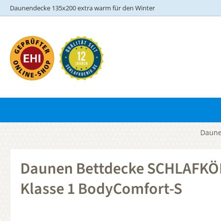
Daunendecke 135x200 extra warm für den Winter
m Hauptinhalt springen
Zur Suche springen
Zur Hauptnavigation springen
Daune
Daunen Bettdecke SCHLAFKÖN
Klasse 1 BodyComfort-S