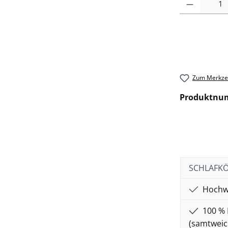
Zum Merkzet
Produktnu
SCHLAFKÖN
Hochwe
100 % 
(samtweic