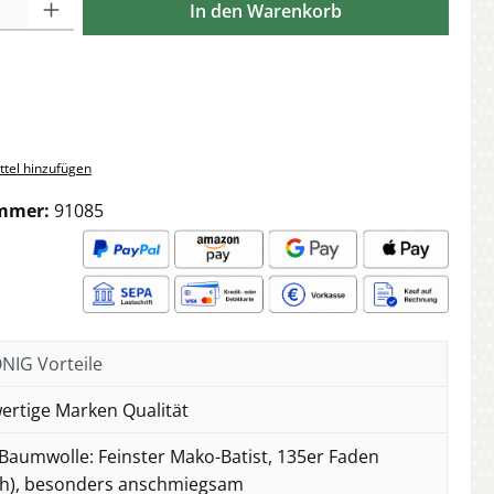
In den Warenkorb
tel hinzufügen
mmer:
91085
IG Vorteile
rtige Marken Qualität
Baumwolle: Feinster Mako-Batist, 135er Faden
h), besonders anschmiegsam