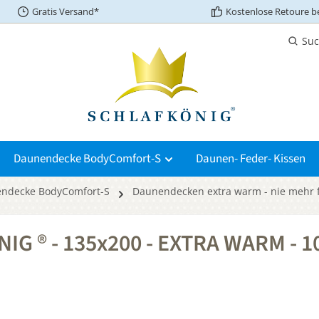
Gratis Versand*
Kostenlose Retoure be
Su
Daunendecke BodyComfort-S
Daunen- Feder- Kissen
ndecke BodyComfort-S
Daunendecken extra warm - nie mehr f
IG ® - 135x200 - EXTRA WARM - 