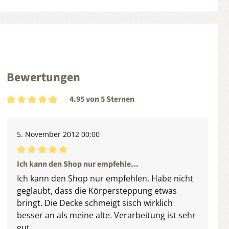
Bewertungen
4.95 von 5 Sternen
Durchschnittliche Bewertung von 4.95 von 5 Sternen
5. November 2012 00:00
Durchschnittliche Bewertung von 5 von 5 Sternen
Ich kann den Shop nur empfehle...
Ich kann den Shop nur empfehlen. Habe nicht
geglaubt, dass die Körpersteppung etwas
bringt. Die Decke schmeigt sisch wirklich
besser an als meine alte. Verarbeitung ist sehr
gut.