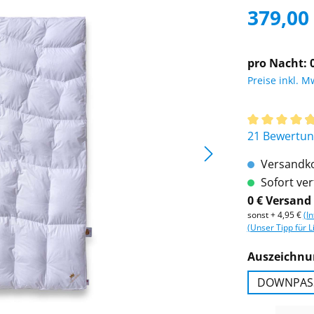
379,00
pro Nacht: 0
Preise inkl. M
Durchschnitt
21 Bewertu
Versandko
Sofort verf
0 € Versand
sonst + 4,95 €
(I
(Unser Tipp für L
Auszeichnu
DOWNPAS
Produkt Anzah