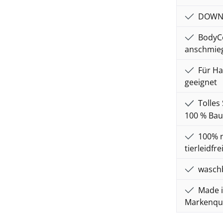
DOWNPA
BodyCo
anschmieg
Für Ha
geeignet
Tolles 
100 % Ba
100% n
tierleidfr
waschb
Made i
Markenqua