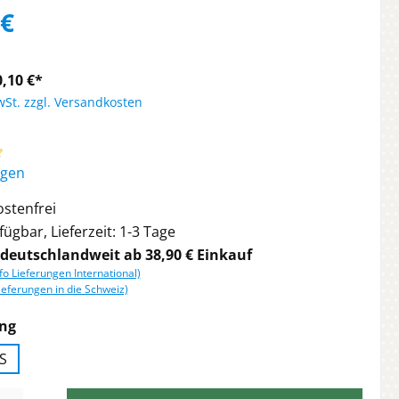
 €
,10 €*
wSt. zzgl. Versandkosten
liche Bewertung von 4.95 von 5 Sternen
ngen
stenfrei
ügbar, Lieferzeit: 1-3 Tage
 deutschlandweit ab 38,90 € Einkauf
nfo Lieferungen International)
ieferungen in die Schweiz)
auswählen
ng
S
l: Gib den gewünschten Wert ein oder benutze die Schaltflächen 