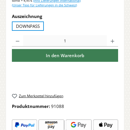
sonst + 4,95 €
(Info Lieferungen International)
(Unser Tipp für Lieferungen in die Schweiz)
auswählen
Auszeichnung
DOWNPASS
Produkt Anzahl: Gib den gewünschten Wert ein oder benutze die Sch
In den Warenkorb
Zum Merkzettel hinzufügen
Produktnummer:
91088