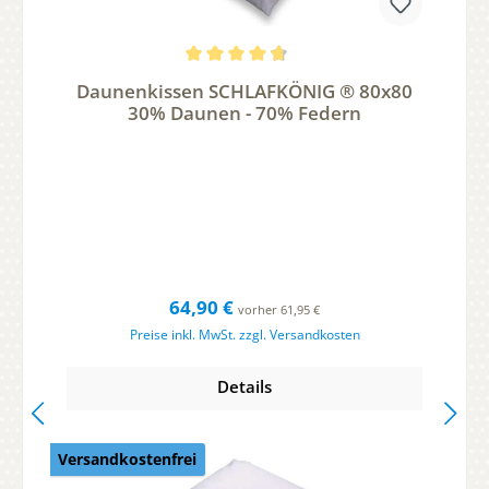
Durchschnittliche Bewertung von 4.63 von 5 Sternen
Daunenkissen SCHLAFKÖNIG ® 80x80
30% Daunen - 70% Federn
Regulärer Preis:
64,90 €
vorher 61,95 €
Preise inkl. MwSt. zzgl. Versandkosten
Details
Versandkostenfrei