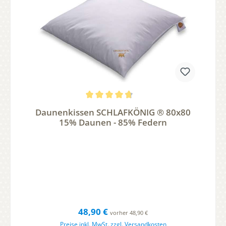
Durchschnittliche Bewertung von 4.75 von 5 Sternen
Daunenkissen SCHLAFKÖNIG ® 80x80
15% Daunen - 85% Federn
Regulärer Preis:
48,90 €
vorher 48,90 €
Preise inkl. MwSt. zzgl. Versandkosten