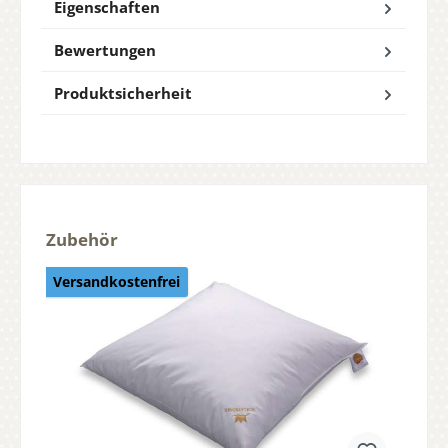
Eigenschaften
Bewertungen
Produktsicherheit
Produktgalerie überspringen
Zubehör
Versandkostenfrei